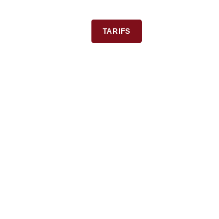
Tel. 06 85 57 71 05
TARIFS