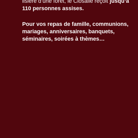
lisière d’une forêt, le Closalie reçoit
jusqu’à
110 personnes assises.
Pour vos repas de famille, communions,
mariages, anniversaires,
banquets,
séminaires, soirées à thèmes…